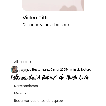
Video Title
Describe your video here
All Posts
Aranza Bustamante
7 mar 2025
4 min de lectura
All Posts
Estreno de “A Rabiar” de Nash León
Premiaciones
Nominaciones
Música
Recomendaciones de equipo