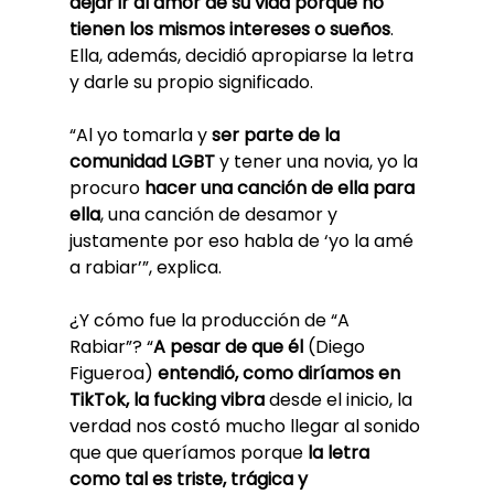
dejar ir al amor de su vida porque no 
tienen los mismos intereses o sueños
. 
Ella, además, decidió apropiarse la letra 
y darle su propio significado.
“Al yo tomarla y 
ser parte de la 
comunidad LGBT
 y tener una novia, yo la 
procuro 
hacer una canción de ella para 
ella
, una canción de desamor y 
justamente por eso habla de ‘yo la amé 
a rabiar’”, explica.
¿Y cómo fue la producción de “A 
Rabiar”? “
A pesar de que él
 (Diego 
Figueroa) 
entendió, como diríamos en 
TikTok, la fucking vibra
 desde el inicio, la 
verdad nos costó mucho llegar al sonido 
que que queríamos porque 
la letra 
como tal es triste, trágica y 