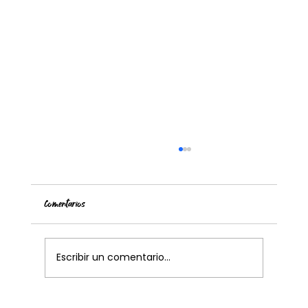
Comentarios
Escribir un comentario...
Spíndola lanza su álbum Tempestades