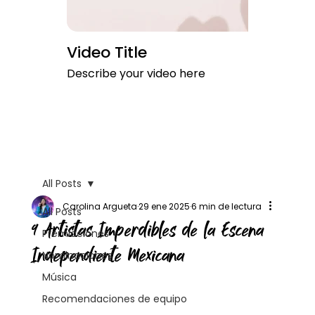
Video Title
Describe your video here
All Posts
Carolina Argueta
29 ene 2025
6 min de lectura
All Posts
9 Artistas Imperdibles de la Escena
Premiaciones
Independiente Mexicana
Nominaciones
Música
Recomendaciones de equipo