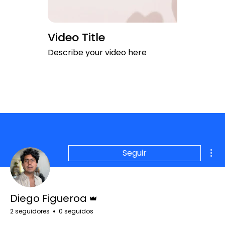
Video Title
Describe your video here
Más
Seguir
Administrador
Diego Figueroa
2 seguidores
0 seguidos