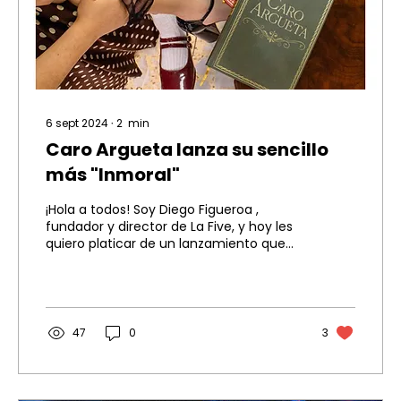
6 sept 2024
∙
2
min
Caro Argueta lanza su sencillo
más "Inmoral"
¡Hola a todos! Soy Diego Figueroa ,
fundador y director de La Five, y hoy les
quiero platicar de un lanzamiento que
nos tiene con el...
47
0
3